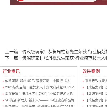
上一篇：骨灰级玩家！恭贺周柱新先生荣获“行业模范
下一篇：资深玩家！张丹枫先生荣获“行业模范技术人
行业资讯
改装案例
依凯国际“郑州+印尼”双展联动：中国行（杭
来自极致发烧友
州）感恩宴圆满举行
2026赫彩启航，兹势未来｜意大利赫兹HERTZ
波站终极音质
【改装案例】
新品发布会暨市场运营规划会议圆满举行
资深玩家！张丹枫先生荣获“行业模范技术人物
自达8升级
【改装案例】
奖”
“新挑战·新助力·新未来”——2024江波音响品牌
级丹拿232
【改装案例】简
经销商会议盛大举行！
聚势谋远，赢销未来 -歌剧世家&迈博特2025新
品曼斯特
【改装案例】丰