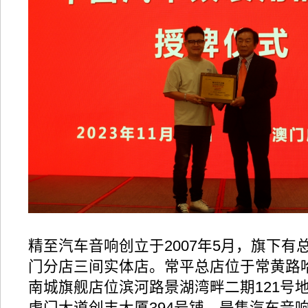
精至汽车音响创立于2007年5月，旗下有
门分店三间实体店。常平总店位于常黄路哈
南城旗舰店位滨河路景湖湾畔二期121号
虎门大道创丰大厦394号铺。是集汽车音