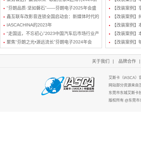
起势经销商会议圆满成功！
“芬朗品质·坚如磐石”——芬朗电子2025年会盛
路DSP处理器
【改装案例】享
况，共绘汽车音响改装新蓝图
鑫互联车改影音连锁全国启动会：新媒体时代的
三分频
【改装案例】
创新矩阵与玩法
IASCACHINA的2023年
装
【改装案例】本田
“走国运，不忘初心”2023中国汽车后市场行业产
频/6路DSP
【改装案例】本
业生态发展峰会-艾斯卡（IASCA）中国谢福秋
聚焦“芬朗之光•源远流长”芬朗电子2024年会
路DSP处理器
【改装案例】
先生为行业带来新机遇
关于我们
|
品牌合作
艾斯卡（IASCA
网站部分资源来自
东莞市东城艾斯卡
版权所有 @东莞