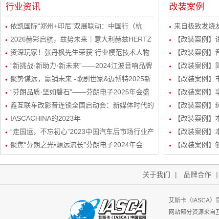
行业资讯
改装案例
依凯国际“郑州+印尼”双展联动：中国行（杭
来自极致发烧友
州）感恩宴圆满举行
2026赫彩启航，兹势未来｜意大利赫兹HERTZ
波站终极音质
【改装案例】
新品发布会暨市场运营规划会议圆满举行
资深玩家！张丹枫先生荣获“行业模范技术人物
自达8升级
【改装案例】
奖”
“新挑战·新助力·新未来”——2024江波音响品牌
级丹拿232
【改装案例】简
经销商会议盛大举行！
聚势谋远，赢销未来 -歌剧世家&迈博特2025新
品曼斯特
【改装案例】丰
起势经销商会议圆满成功！
“芬朗品质·坚如磐石”——芬朗电子2025年会盛
路DSP处理器
【改装案例】享
况，共绘汽车音响改装新蓝图
鑫互联车改影音连锁全国启动会：新媒体时代的
三分频
【改装案例】
创新矩阵与玩法
IASCACHINA的2023年
装
【改装案例】本田
“走国运，不忘初心”2023中国汽车后市场行业产
频/6路DSP
【改装案例】本
业生态发展峰会-艾斯卡（IASCA）中国谢福秋
聚焦“芬朗之光•源远流长”芬朗电子2024年会
路DSP处理器
【改装案例】
先生为行业带来新机遇
关于我们
|
品牌合作
艾斯卡（IASCA
网站部分资源来自