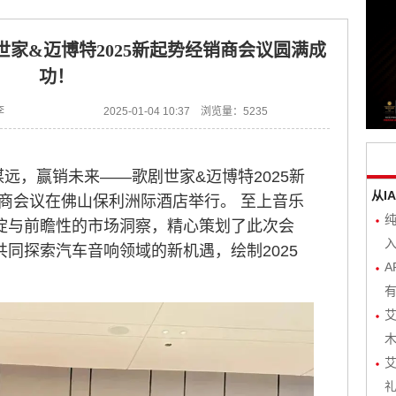
世家&迈博特2025新起势经销商会议圆满成
功！
李
2025-01-04 10:37 浏览量：5235
势谋远，赢销未来——歌剧世家&迈博特2025新
从I
商会议在佛山保利洲际酒店举行。 至上音乐
淀与前瞻性的市场洞察，精心策划了此次会
入
同探索汽车音响领域的新机遇，绘制2025
A
有
艾
木
艾
礼