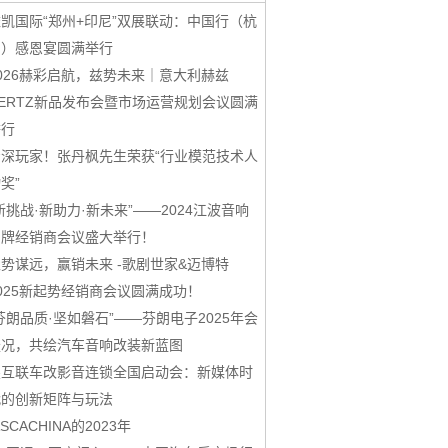
凯国际“郑州+印尼”双展联动：中国行（杭
州）感恩宴圆满举行
026赫彩启航，兹势未来｜意大利赫兹
ERTZ新品发布会暨市场运营规划会议圆满
举行
资深玩家！张丹枫先生荣获“行业模范技术人
奖”
新挑战·新助力·新未来”——2024江波音响
品牌经销商会议盛大举行！
势谋远，赢销未来 -歌剧世家&迈博特
025新起势经销商会议圆满成功！
芬朗品质·坚如磐石”——芬朗电子2025年会
盛况，共绘汽车音响改装新蓝图
鑫互联车改影音连锁全国启动会：新媒体时
代的创新矩阵与玩法
ASCACHINA的2023年