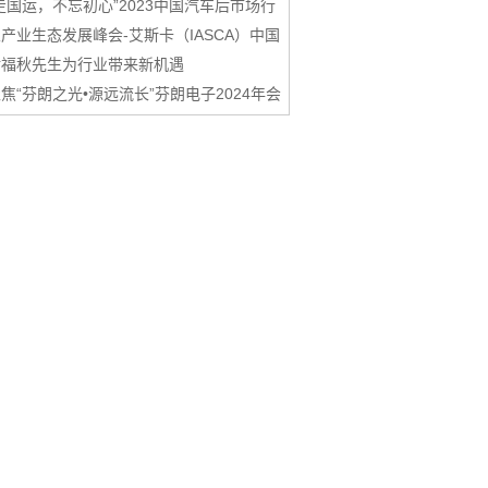
走国运，不忘初心”2023中国汽车后市场行
产业生态发展峰会-艾斯卡（IASCA）中国
谢福秋先生为行业带来新机遇
焦“芬朗之光•源远流长”芬朗电子2024年会