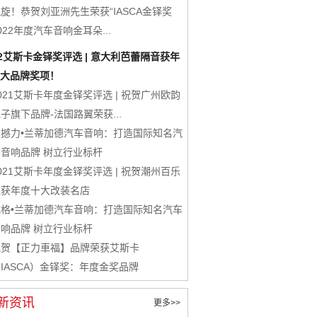
旋！恭贺刘亚洲先生荣获“IASCA金铎奖
022年度汽车音响金耳朵...
22艾斯卡金铎奖评选 | 意大利芭蕾隔音获年
大品牌奖项！
021艾斯卡年度金铎奖评选 | 祝贺广州欧韵
子旗下品牌-法国路翼荣获...
震撼力•兰蒂加德汽车音响：打造国际知名汽
车音响品牌 树立行业标杆
021艾斯卡年度金铎奖评选 | 祝贺潮州百乐
汇获年度十大改装名店
威格•兰蒂加德汽车音响：打造国际知名汽车
音响品牌 树立行业标杆
祝贺【正力車福】品牌荣获艾斯卡
IASCA）金铎奖：年度金奖品牌
新资讯
更多>>