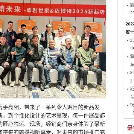
凯
2
20
度十
2
电
2
携手亮相，带来了一系列令人瞩目的新品发
（
新，到个性化设计的艺术呈现，每一件展品都
的匠心独运。现场，经销商们亲身体验了最新
最
其带来的震撼视听享受，对未来的市场推广充