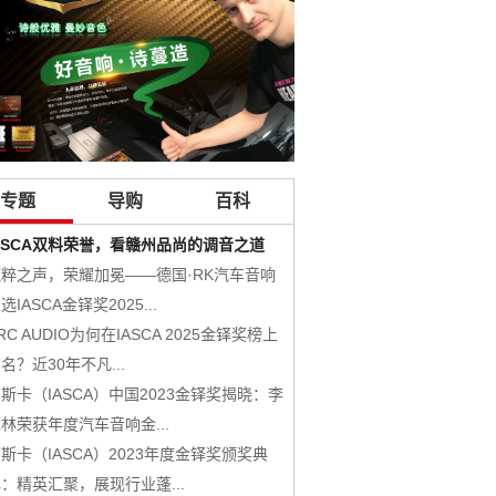
专题
导购
百科
ASCA双料荣誉，看赣州品尚的调音之道
RADIOACTIVE放射系列
纯粹之声，荣耀加冕——德国·RK汽车音响
层次分明的淳美传递，美国西
选IASCA金铎奖2025...
叭套装
RC AUDIO为何在IASCA 2025金铎奖榜上
HYDROGEN氢系列
名？近30年不凡...
URANIUM铀系列
斯卡（IASCA）中国2023金铎奖揭晓：李
美国CDT Audio 产品
林荣获年度汽车音响金...
NUCLEAR原子系列
斯卡（IASCA）2023年度金铎奖颁奖典
PLUTONIUM钸系列
：精英汇聚，展现行业蓬...
DSP-12X 12路车载DSP