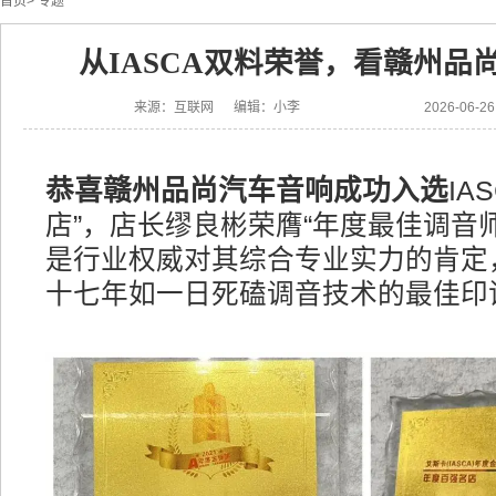
首页
>
专题
从IASCA双料荣誉，看赣州品
来源：互联网 编辑：小李
2026-06-
恭喜赣州品尚汽车音响成功入选
IA
店”，店长缪良彬荣膺“年度最佳调音
是行业权威对其综合专业实力的肯定
十七年如一日死磕调音技术的最佳印