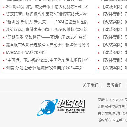
州）感恩宴圆满举行
2026赫彩启航，兹势未来｜意大利赫兹HERTZ
波站终极音质
【改装案例】
新品发布会暨市场运营规划会议圆满举行
资深玩家！张丹枫先生荣获“行业模范技术人物
自达8升级
【改装案例】
奖”
“新挑战·新助力·新未来”——2024江波音响品牌
级丹拿232
【改装案例】简
经销商会议盛大举行！
聚势谋远，赢销未来 -歌剧世家&迈博特2025新
品曼斯特
【改装案例】丰
起势经销商会议圆满成功！
“芬朗品质·坚如磐石”——芬朗电子2025年会盛
路DSP处理器
【改装案例】享
况，共绘汽车音响改装新蓝图
鑫互联车改影音连锁全国启动会：新媒体时代的
三分频
【改装案例】
创新矩阵与玩法
IASCACHINA的2023年
装
【改装案例】本田
“走国运，不忘初心”2023中国汽车后市场行业产
频/6路DSP
【改装案例】本
业生态发展峰会-艾斯卡（IASCA）中国谢福秋
聚焦“芬朗之光•源远流长”芬朗电子2024年会
路DSP处理器
【改装案例】
先生为行业带来新机遇
关于我们
|
品牌合作
艾斯卡（IASCA
网站部分资源来自
东莞市东城艾斯卡
版权所有 @东莞