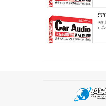
汽
深圳
计,安