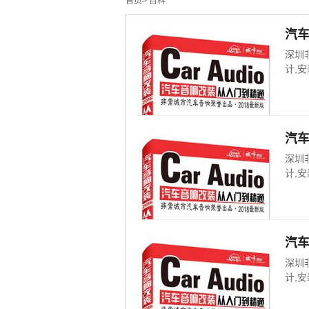
首页
>
百科
汽
深圳
计,安
汽
深圳
计,安
汽
深圳
计,安