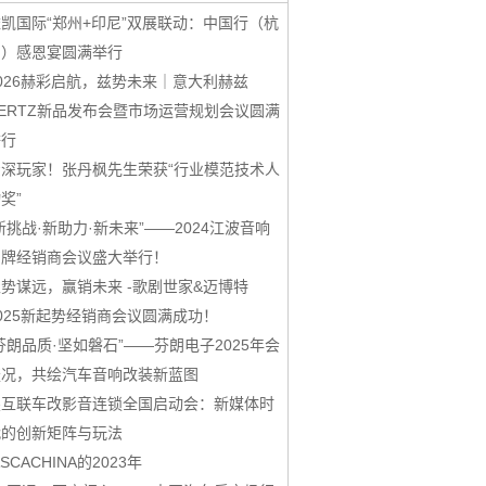
凯国际“郑州+印尼”双展联动：中国行（杭
州）感恩宴圆满举行
026赫彩启航，兹势未来｜意大利赫兹
ERTZ新品发布会暨市场运营规划会议圆满
举行
资深玩家！张丹枫先生荣获“行业模范技术人
奖”
新挑战·新助力·新未来”——2024江波音响
品牌经销商会议盛大举行！
势谋远，赢销未来 -歌剧世家&迈博特
025新起势经销商会议圆满成功！
芬朗品质·坚如磐石”——芬朗电子2025年会
盛况，共绘汽车音响改装新蓝图
鑫互联车改影音连锁全国启动会：新媒体时
代的创新矩阵与玩法
ASCACHINA的2023年