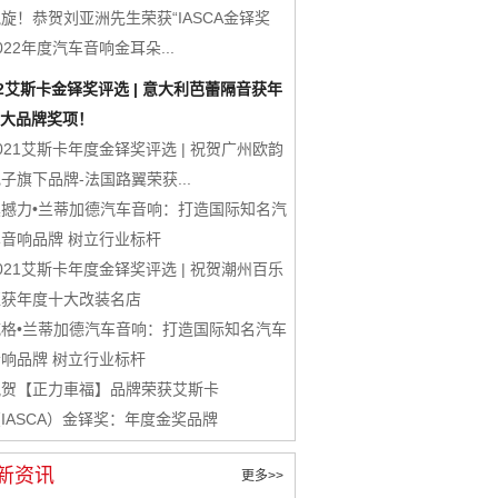
旋！恭贺刘亚洲先生荣获“IASCA金铎奖
022年度汽车音响金耳朵...
22艾斯卡金铎奖评选 | 意大利芭蕾隔音获年
大品牌奖项！
021艾斯卡年度金铎奖评选 | 祝贺广州欧韵
子旗下品牌-法国路翼荣获...
震撼力•兰蒂加德汽车音响：打造国际知名汽
车音响品牌 树立行业标杆
021艾斯卡年度金铎奖评选 | 祝贺潮州百乐
汇获年度十大改装名店
威格•兰蒂加德汽车音响：打造国际知名汽车
音响品牌 树立行业标杆
祝贺【正力車福】品牌荣获艾斯卡
IASCA）金铎奖：年度金奖品牌
新资讯
更多>>