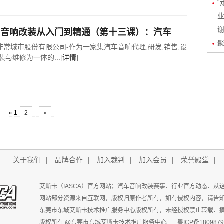
“
业
车音响改装从入门到精通（第十三课）：汽车
聚
非常城市股份有限公司-作为一家集汽车音响代理,研发,销售,设
装与维修为一体的...[
详情
]
«
1
2
»
关于我们
|
品牌合作
|
加入裁判
|
加入会员
|
荣誉殿堂
|
艾斯卡（IASCA）官方网站；汽车音响改装赛事、行业官方动态、从
网站部分资源来自互联网，版权归原作者所有，如有侵权内容，请告
东莞市东城艾斯卡技术推广服务中心版权所有，未经授权禁止转载、摘
版权所有 @东莞市东城艾斯卡技术推广服务中心
粤ICP备1809879