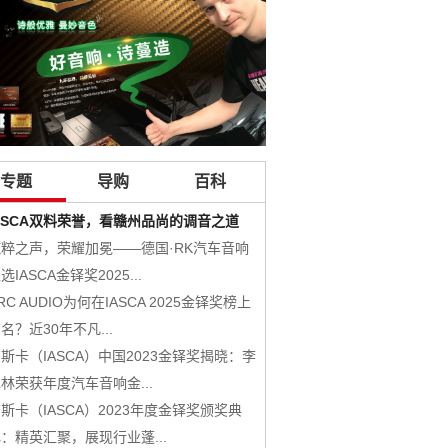
专题
导购
百科
ASCA双料荣誉，看赣州品尚的调音之道
RADIOACTIVE放射系列
纯粹之声，荣耀加冕——德国·RK汽车音响
层次分明的淳美传递，美国西
选IASCA金铎奖2025...
叭套装
RC AUDIO为何在IASCA 2025金铎奖榜上
HYDROGEN氢系列
名？近30年不凡...
URANIUM铀系列
斯卡（IASCA）中国2023金铎奖揭晓：李
美国CDT Audio 产品
林荣获年度汽车音响金...
NUCLEAR原子系列
斯卡（IASCA）2023年度金铎奖颁奖典
PLUTONIUM钸系列
：精英汇聚，展现行业蓬...
DSP-12X 12路车载DSP