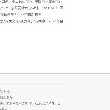
走国运，不忘初心”2023中国汽车后市场行
产业生态发展峰会-艾斯卡（IASCA）中国
谢福秋先生为行业带来新机遇
焦“芬朗之光•源远流长”芬朗电子2024年会
这里开始。
知进行删除
编、复制或建立镜像。如有违反,追究法律责任。
4号-2