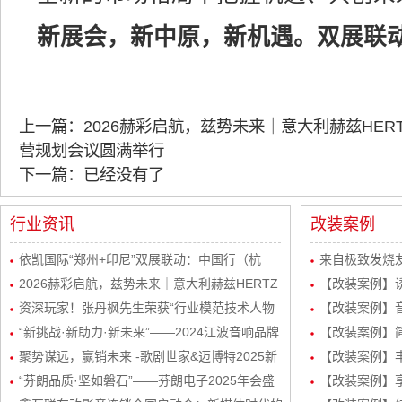
新展会，新中原，新机遇。双展联
上一篇：2026赫彩启航，兹势未来｜意大利赫兹HER
营规划会议圆满举行
下一篇：已经没有了
行业资讯
改装案例
依凯国际“郑州+印尼”双展联动：中国行（杭
来自极致发烧友
州）感恩宴圆满举行
2026赫彩启航，兹势未来｜意大利赫兹HERTZ
波站终极音质
【改装案例】
新品发布会暨市场运营规划会议圆满举行
资深玩家！张丹枫先生荣获“行业模范技术人物
自达8升级
【改装案例】
奖”
“新挑战·新助力·新未来”——2024江波音响品牌
级丹拿232
【改装案例】简
经销商会议盛大举行！
聚势谋远，赢销未来 -歌剧世家&迈博特2025新
品曼斯特
【改装案例】丰
起势经销商会议圆满成功！
“芬朗品质·坚如磐石”——芬朗电子2025年会盛
路DSP处理器
【改装案例】享