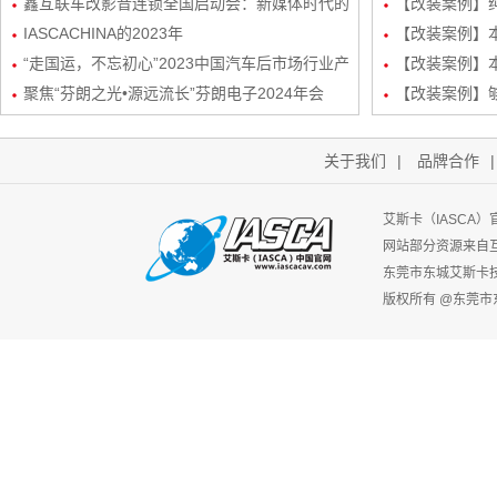
况，共绘汽车音响改装新蓝图
鑫互联车改影音连锁全国启动会：新媒体时代的
三分频
【改装案例】
创新矩阵与玩法
IASCACHINA的2023年
装
【改装案例】本田
“走国运，不忘初心”2023中国汽车后市场行业产
频/6路DSP
【改装案例】本
业生态发展峰会-艾斯卡（IASCA）中国谢福秋
聚焦“芬朗之光•源远流长”芬朗电子2024年会
路DSP处理器
【改装案例】
先生为行业带来新机遇
关于我们
|
品牌合作
艾斯卡（IASCA
网站部分资源来自
东莞市东城艾斯卡
版权所有 @东莞