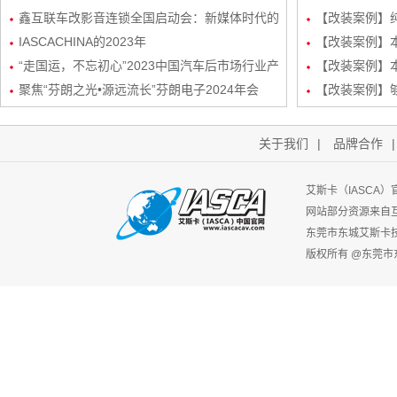
况，共绘汽车音响改装新蓝图
鑫互联车改影音连锁全国启动会：新媒体时代的
三分频
【改装案例】
创新矩阵与玩法
IASCACHINA的2023年
装
【改装案例】本田
“走国运，不忘初心”2023中国汽车后市场行业产
频/6路DSP
【改装案例】本
业生态发展峰会-艾斯卡（IASCA）中国谢福秋
聚焦“芬朗之光•源远流长”芬朗电子2024年会
路DSP处理器
【改装案例】
先生为行业带来新机遇
关于我们
|
品牌合作
艾斯卡（IASCA
网站部分资源来自
东莞市东城艾斯卡
版权所有 @东莞