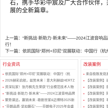
石，携手华彩中宸及广大合作伙伴，
展的全新篇章。
上一篇：“新挑战·新助力·新未来”——2024江波音
行！
下一篇：依凯国际“郑州+印尼”双展联动：中国行（
行业资讯
改装案例
依凯国际“郑州+印尼”双展联动：中国行（杭
来自极致发烧友
州）感恩宴圆满举行
2026赫彩启航，兹势未来｜意大利赫兹HERTZ
波站终极音质
【改装案例】
新品发布会暨市场运营规划会议圆满举行
资深玩家！张丹枫先生荣获“行业模范技术人物
自达8升级
【改装案例】
奖”
“新挑战·新助力·新未来”——2024江波音响品牌
级丹拿232
【改装案例】简
经销商会议盛大举行！
聚势谋远，赢销未来 -歌剧世家&迈博特2025新
品曼斯特
【改装案例】丰
起势经销商会议圆满成功！
“芬朗品质·坚如磐石”——芬朗电子2025年会盛
路DSP处理器
【改装案例】享