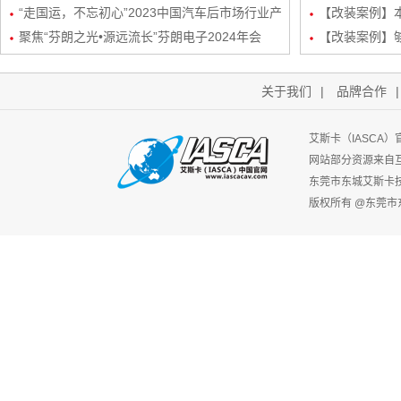
“走国运，不忘初心”2023中国汽车后市场行业产
频/6路DSP
【改装案例】本
业生态发展峰会-艾斯卡（IASCA）中国谢福秋
聚焦“芬朗之光•源远流长”芬朗电子2024年会
路DSP处理器
【改装案例】
先生为行业带来新机遇
关于我们
|
品牌合作
艾斯卡（IASCA
网站部分资源来自
东莞市东城艾斯卡
版权所有 @东莞