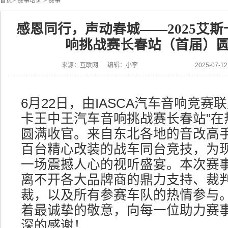
首页
>
赛事培训
>
赛事
感恩同行，声动春城——2025艾
响挑战赛长春站（首届）
来源：互联网 编辑：小李
2025-07-
6月22日，由IASCA汽车音响竞赛
卡王中王汽车音响挑战赛长春站”在
圆满收官。来自东北各地的音改高
百台精心改装的战车同台竞技，为
一场震撼人心的视听盛宴。本次赛
离不开各大品牌商的鼎力支持、裁
裁，以及所有参赛车队的热情参与
着最诚挚的敬意，向每一位助力赛
深的感谢！