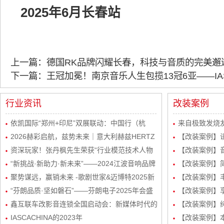
2025年6月长春站
上一篇：德国RK品牌闪耀长春，科技与音质的完美邂
下一篇：王冠加冕！南京音乐人生包揽13冠6亚——IA
行业资讯
改装案例
依凯国际“郑州+印尼”双展联动：中国行（杭
来自极致发烧友
州）感恩宴圆满举行
2026赫彩启航，兹势未来｜意大利赫兹HERTZ
波站终极音质
【改装案例】
新品发布会暨市场运营规划会议圆满举行
资深玩家！张丹枫先生荣获“行业模范技术人物
自达8升级
【改装案例】
奖”
“新挑战·新助力·新未来”——2024江波音响品牌
级丹拿232
【改装案例】简
经销商会议盛大举行！
聚势谋远，赢销未来 -歌剧世家&迈博特2025新
品曼斯特
【改装案例】丰
起势经销商会议圆满成功！
“芬朗品质·坚如磐石”——芬朗电子2025年会盛
路DSP处理器
【改装案例】享
况，共绘汽车音响改装新蓝图
鑫互联车改影音连锁全国启动会：新媒体时代的
三分频
【改装案例】
创新矩阵与玩法
IASCACHINA的2023年
装
【改装案例】本田