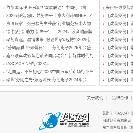
依凯国际“郑州+印尼”双展联动：中国行（杭
来自极致发烧友
州）感恩宴圆满举行
2026赫彩启航，兹势未来｜意大利赫兹HERTZ
波站终极音质
【改装案例】
新品发布会暨市场运营规划会议圆满举行
资深玩家！张丹枫先生荣获“行业模范技术人物
自达8升级
【改装案例】
奖”
“新挑战·新助力·新未来”——2024江波音响品牌
级丹拿232
【改装案例】简
经销商会议盛大举行！
聚势谋远，赢销未来 -歌剧世家&迈博特2025新
品曼斯特
【改装案例】丰
起势经销商会议圆满成功！
“芬朗品质·坚如磐石”——芬朗电子2025年会盛
路DSP处理器
【改装案例】享
况，共绘汽车音响改装新蓝图
鑫互联车改影音连锁全国启动会：新媒体时代的
三分频
【改装案例】
创新矩阵与玩法
IASCACHINA的2023年
装
【改装案例】本田
“走国运，不忘初心”2023中国汽车后市场行业产
频/6路DSP
【改装案例】本
业生态发展峰会-艾斯卡（IASCA）中国谢福秋
聚焦“芬朗之光•源远流长”芬朗电子2024年会
路DSP处理器
【改装案例】
先生为行业带来新机遇
关于我们
|
品牌合作
艾斯卡（IASCA
网站部分资源来自
东莞市东城艾斯卡