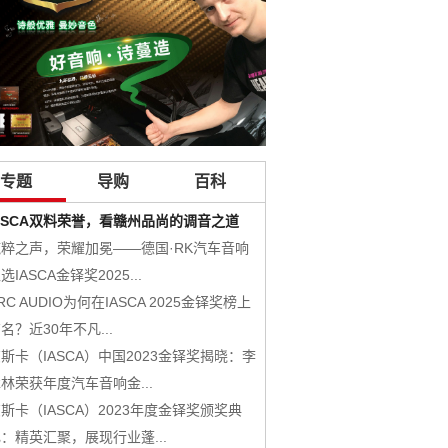
专题
导购
百科
ASCA双料荣誉，看赣州品尚的调音之道
RADIOACTIVE放射系列
纯粹之声，荣耀加冕——德国·RK汽车音响
层次分明的淳美传递，美国西
选IASCA金铎奖2025...
叭套装
RC AUDIO为何在IASCA 2025金铎奖榜上
HYDROGEN氢系列
名？近30年不凡...
URANIUM铀系列
斯卡（IASCA）中国2023金铎奖揭晓：李
美国CDT Audio 产品
林荣获年度汽车音响金...
NUCLEAR原子系列
斯卡（IASCA）2023年度金铎奖颁奖典
PLUTONIUM钸系列
：精英汇聚，展现行业蓬...
DSP-12X 12路车载DSP