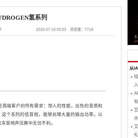
YDROGEN氢系列
李
2020-07-16 03:03 浏览量：7718
从I
入
A
有
足高端客户的所有需求：惊人的性能，出色的音质和
艾
据！这个系列的低音炮，能够处理大量的输出功率，以
木
汽车音响声压赛中无往不利。
艾
礼