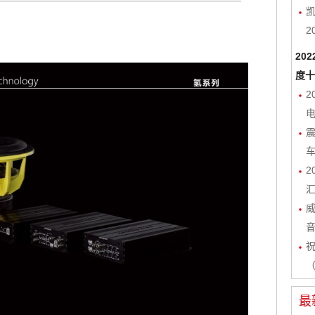
凯
2
20
度十
2
电
2
（
最