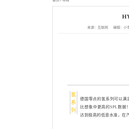
首页
>
导购
H
来源：互联网 编辑：小
氢
德国零点的氢系列可以满
系
比想象中更高的SPL数
列
达到极高的低音水准，在