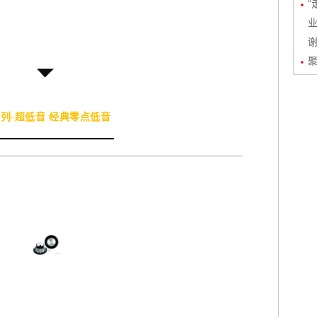
“
业
聚
列-超低音 经典零点低音