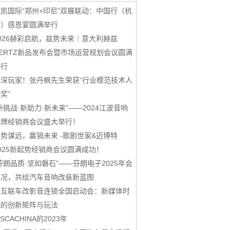
凯国际“郑州+印尼”双展联动：中国行（杭
州）感恩宴圆满举行
026赫彩启航，兹势未来｜意大利赫兹
ERTZ新品发布会暨市场运营规划会议圆满
举行
资深玩家！张丹枫先生荣获“行业模范技术人
奖”
新挑战·新助力·新未来”——2024江波音响
品牌经销商会议盛大举行！
势谋远，赢销未来 -歌剧世家&迈博特
025新起势经销商会议圆满成功！
芬朗品质·坚如磐石”——芬朗电子2025年会
盛况，共绘汽车音响改装新蓝图
鑫互联车改影音连锁全国启动会：新媒体时
代的创新矩阵与玩法
ASCACHINA的2023年