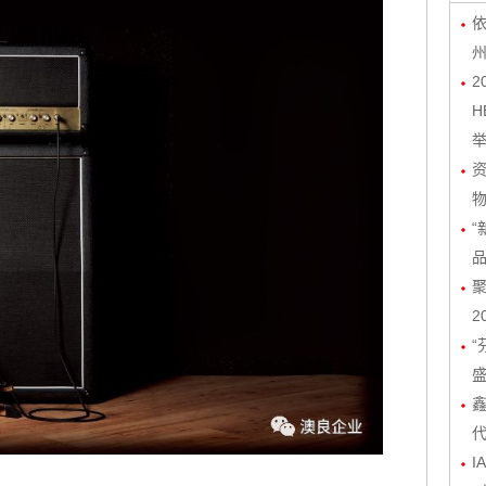
依
2
H
物
“
聚
2
“
I