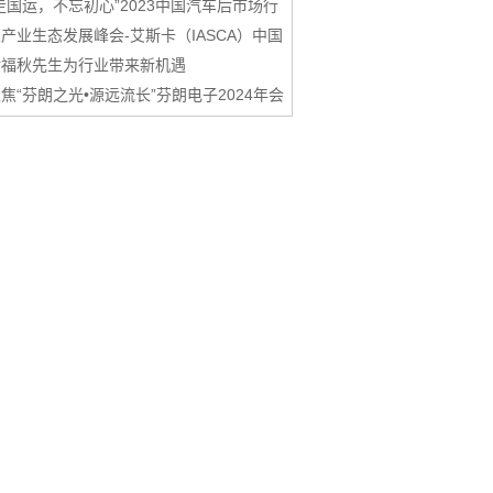
走国运，不忘初心”2023中国汽车后市场行
产业生态发展峰会-艾斯卡（IASCA）中国
谢福秋先生为行业带来新机遇
焦“芬朗之光•源远流长”芬朗电子2024年会