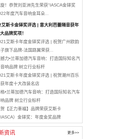
旋！恭贺刘亚洲先生荣获“IASCA金铎奖
022年度汽车音响金耳朵...
22艾斯卡金铎奖评选 | 意大利芭蕾隔音获年
大品牌奖项！
021艾斯卡年度金铎奖评选 | 祝贺广州欧韵
子旗下品牌-法国路翼荣获...
震撼力•兰蒂加德汽车音响：打造国际知名汽
车音响品牌 树立行业标杆
021艾斯卡年度金铎奖评选 | 祝贺潮州百乐
汇获年度十大改装名店
威格•兰蒂加德汽车音响：打造国际知名汽车
音响品牌 树立行业标杆
祝贺【正力車福】品牌荣获艾斯卡
IASCA）金铎奖：年度金奖品牌
新资讯
更多>>