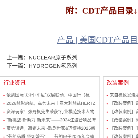
附：CDT产品目录↓
产品 | 美国CDT产品
上一篇：NUCLEAR原子系列
下一篇：HYDROGEN氢系列
行业资讯
改装案例
依凯国际“郑州+印尼”双展联动：中国行（杭
来自极致发烧友
州）感恩宴圆满举行
2026赫彩启航，兹势未来｜意大利赫兹HERTZ
波站终极音质
【改装案例】
新品发布会暨市场运营规划会议圆满举行
资深玩家！张丹枫先生荣获“行业模范技术人物
自达8升级
【改装案例】
奖”
“新挑战·新助力·新未来”——2024江波音响品牌
级丹拿232
【改装案例】简
经销商会议盛大举行！
聚势谋远，赢销未来 -歌剧世家&迈博特2025新
品曼斯特
【改装案例】丰
起势经销商会议圆满成功！
“芬朗品质·坚如磐石”——芬朗电子2025年会盛
路DSP处理器
【改装案例】享