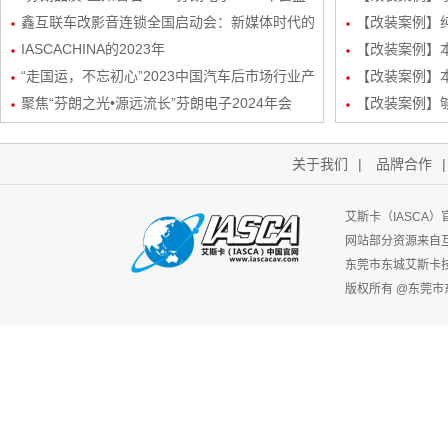
况，共绘汽车音响改装新蓝图
鑫互联车改影音连锁全国启动会：新媒体时代的
三分频
【改装案例】
创新矩阵与玩法
IASCACHINA的2023年
装
【改装案例】本田
“走国运，不忘初心”2023中国汽车后市场行业产
频/6路DSP
【改装案例】本
业生态发展峰会-艾斯卡（IASCA）中国谢福秋
聚焦“芬朗之光•源远流长”芬朗电子2024年会
路DSP处理器
【改装案例】
先生为行业带来新机遇
关于我们
|
品牌合作
艾斯卡（IASCA
网站部分资源来自
东莞市东城艾斯卡
版权所有 @东莞