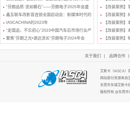
起势经销商会议圆满成功！
“芬朗品质·坚如磐石”——芬朗电子2025年会盛
路DSP处理器
【改装案例】享
况，共绘汽车音响改装新蓝图
鑫互联车改影音连锁全国启动会：新媒体时代的
三分频
【改装案例】
创新矩阵与玩法
IASCACHINA的2023年
装
【改装案例】本田
“走国运，不忘初心”2023中国汽车后市场行业产
频/6路DSP
【改装案例】本
业生态发展峰会-艾斯卡（IASCA）中国谢福秋
聚焦“芬朗之光•源远流长”芬朗电子2024年会
路DSP处理器
【改装案例】
先生为行业带来新机遇
关于我们
|
品牌合作
艾斯卡（IASCA
网站部分资源来自
东莞市东城艾斯卡
版权所有 @东莞