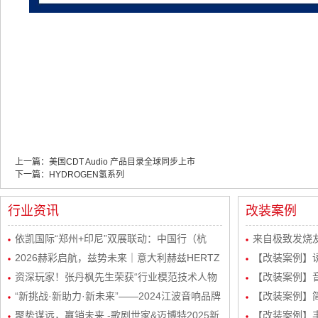
上一篇：美国CDT Audio 产品目录全球同步上市
下一篇：HYDROGEN氢系列
行业资讯
改装案例
依凯国际“郑州+印尼”双展联动：中国行（杭
来自极致发烧友
州）感恩宴圆满举行
2026赫彩启航，兹势未来｜意大利赫兹HERTZ
波站终极音质
【改装案例】
新品发布会暨市场运营规划会议圆满举行
资深玩家！张丹枫先生荣获“行业模范技术人物
自达8升级
【改装案例】
奖”
“新挑战·新助力·新未来”——2024江波音响品牌
级丹拿232
【改装案例】简
经销商会议盛大举行！
聚势谋远，赢销未来 -歌剧世家&迈博特2025新
品曼斯特
【改装案例】丰