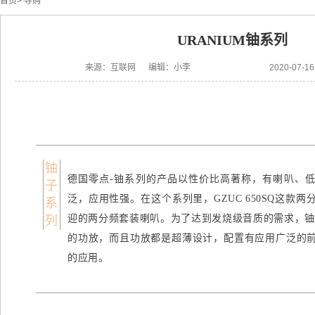
首页
>
导购
URANIUM铀系列
来源：互联网 编辑：小李
2020-07-
铀
德国零点-铀系列的产品以性价比高著称，有喇叭、
子
泛，应用性强。在这个系列里，GZUC 650SQ这款
系
迎的两分频套装喇叭。为了达到发烧级音质的需求，铀
列
的功放，而且功放都是超薄设计，配置有应用广泛的
的应用。