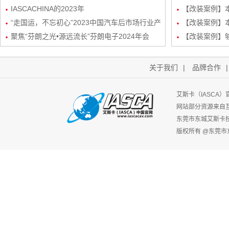
创新矩阵与玩法
IASCACHINA的2023年
装
【改装案例】本田
“走国运，不忘初心”2023中国汽车后市场行业产
频/6路DSP
【改装案例】本
业生态发展峰会-艾斯卡（IASCA）中国谢福秋
聚焦“芬朗之光•源远流长”芬朗电子2024年会
路DSP处理器
【改装案例】
先生为行业带来新机遇
关于我们
|
品牌合作
艾斯卡（IASCA
网站部分资源来自
东莞市东城艾斯卡
版权所有 @东莞