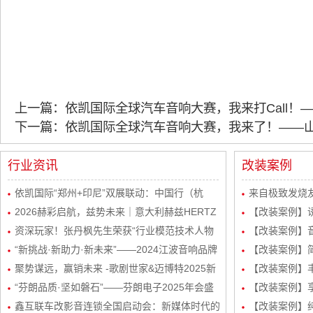
上一篇：依凯国际全球汽车音响大赛，我来打Call！
下一篇：依凯国际全球汽车音响大赛，我来了！——
行业资讯
改装案例
依凯国际“郑州+印尼”双展联动：中国行（杭
来自极致发烧友
州）感恩宴圆满举行
2026赫彩启航，兹势未来｜意大利赫兹HERTZ
波站终极音质
【改装案例】
新品发布会暨市场运营规划会议圆满举行
资深玩家！张丹枫先生荣获“行业模范技术人物
自达8升级
【改装案例】
奖”
“新挑战·新助力·新未来”——2024江波音响品牌
级丹拿232
【改装案例】简
经销商会议盛大举行！
聚势谋远，赢销未来 -歌剧世家&迈博特2025新
品曼斯特
【改装案例】丰
起势经销商会议圆满成功！
“芬朗品质·坚如磐石”——芬朗电子2025年会盛
路DSP处理器
【改装案例】享
况，共绘汽车音响改装新蓝图
鑫互联车改影音连锁全国启动会：新媒体时代的
三分频
【改装案例】