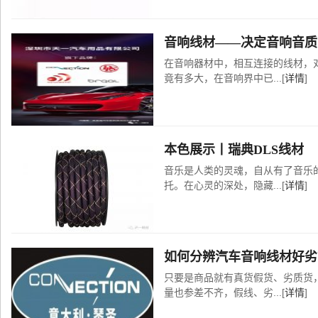
音响线材——决定音响音质
在音响器材中，相互连接的线材，
竟有多大，在音响界中已...[
详情
]
本色展示丨瑞典DLS线材
音乐是人类的灵魂，自从有了音乐
托。在心灵的深处，隐藏...[
详情
]
如何分辨汽车音响线材好劣
只要是商品就有真货假货、劣质货
量也参差不齐，假线、劣...[
详情
]