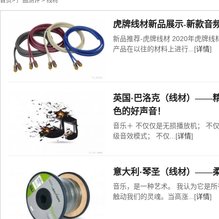
首页
>
产品测评
>
线材
虎牌线材新品展示-新款音
新品推荐-虎牌线材 2020年虎牌
产品在以往的材料上进行...[
详情
]
英国·巴洛克（线材）——
色的好声音！
音乐＋ 不仅仅是无损播放机； 不仅
级音效模式； 不仅...[
详情
]
意大利·琴圣（线材）——柔
音乐，是一种艺术。 我认为它是
触动我们的灵魂。当高涨...[
详情
]