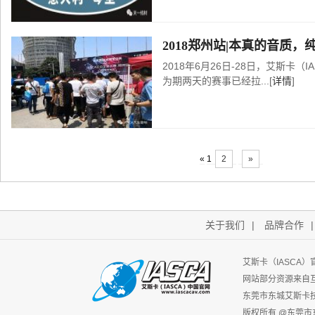
2018郑州站|本真的音质，
2018年6月26日-28日，艾斯卡（
为期两天的赛事已经拉...[
详情
]
«
1
2
»
关于我们
|
品牌合作
艾斯卡（IASCA
网站部分资源来自
东莞市东城艾斯卡
版权所有 @东莞