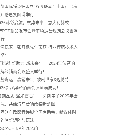
凯国际“郑州+印尼”双展联动：中国行（杭
州）感恩宴圆满举行
026赫彩启航，兹势未来｜意大利赫兹
ERTZ新品发布会暨市场运营规划会议圆满
举行
资深玩家！张丹枫先生荣获“行业模范技术人
奖”
新挑战·新助力·新未来”——2024江波音响
品牌经销商会议盛大举行！
势谋远，赢销未来 -歌剧世家&迈博特
025新起势经销商会议圆满成功！
芬朗品质·坚如磐石”——芬朗电子2025年会
盛况，共绘汽车音响改装新蓝图
鑫互联车改影音连锁全国启动会：新媒体时
代的创新矩阵与玩法
ASCACHINA的2023年