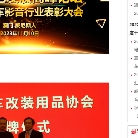
凯
2
20
度十
2
电
2
（
最