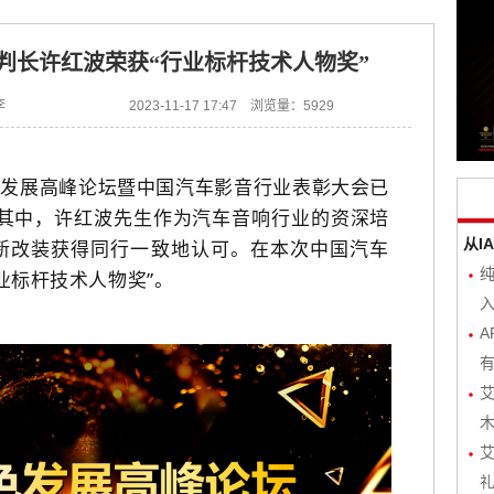
裁判长许红波荣获“行业标杆技术人物奖”
李
2023-11-17 17:47 浏览量：5929
色发展高峰论坛暨
中国汽车影音行业表彰大会已
。其中，许红波先生作为汽车音响行业的资深培
从I
新改装获得同行一致地认可。在本次中国汽车
业标杆技术人物奖”。
入
A
有
艾
木
艾
礼