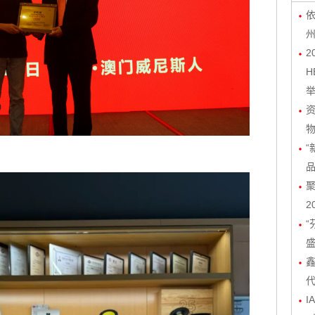
依
2
H
物
“
聚
2
“
I