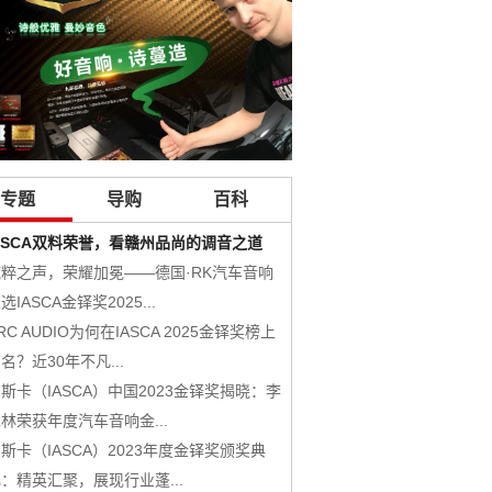
专题
导购
百科
ASCA双料荣誉，看赣州品尚的调音之道
RADIOACTIVE放射系列
纯粹之声，荣耀加冕——德国·RK汽车音响
层次分明的淳美传递，美国西
选IASCA金铎奖2025...
叭套装
RC AUDIO为何在IASCA 2025金铎奖榜上
HYDROGEN氢系列
名？近30年不凡...
URANIUM铀系列
斯卡（IASCA）中国2023金铎奖揭晓：李
美国CDT Audio 产品
林荣获年度汽车音响金...
NUCLEAR原子系列
斯卡（IASCA）2023年度金铎奖颁奖典
PLUTONIUM钸系列
：精英汇聚，展现行业蓬...
DSP-12X 12路车载DSP