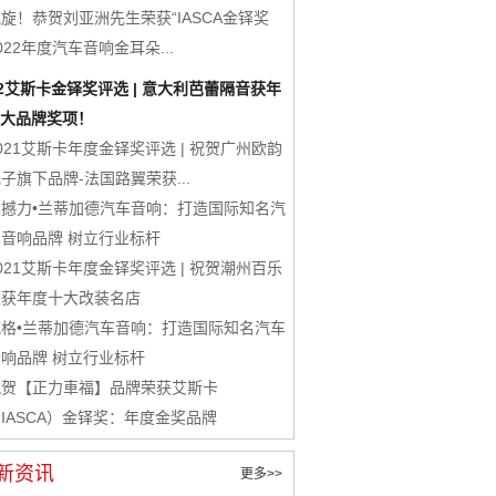
旋！恭贺刘亚洲先生荣获“IASCA金铎奖
022年度汽车音响金耳朵...
22艾斯卡金铎奖评选 | 意大利芭蕾隔音获年
大品牌奖项！
021艾斯卡年度金铎奖评选 | 祝贺广州欧韵
子旗下品牌-法国路翼荣获...
震撼力•兰蒂加德汽车音响：打造国际知名汽
车音响品牌 树立行业标杆
021艾斯卡年度金铎奖评选 | 祝贺潮州百乐
汇获年度十大改装名店
威格•兰蒂加德汽车音响：打造国际知名汽车
音响品牌 树立行业标杆
祝贺【正力車福】品牌荣获艾斯卡
IASCA）金铎奖：年度金奖品牌
新资讯
更多>>