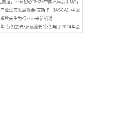
走国运，不忘初心”2023中国汽车后市场行
产业生态发展峰会-艾斯卡（IASCA）中国
谢福秋先生为行业带来新机遇
焦“芬朗之光•源远流长”芬朗电子2024年会