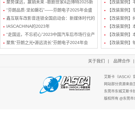
经销商会议盛大举行！
聚势谋远，赢销未来 -歌剧世家&迈博特2025新
品曼斯特
【改装案例】丰
起势经销商会议圆满成功！
“芬朗品质·坚如磐石”——芬朗电子2025年会盛
路DSP处理器
【改装案例】享
况，共绘汽车音响改装新蓝图
鑫互联车改影音连锁全国启动会：新媒体时代的
三分频
【改装案例】
创新矩阵与玩法
IASCACHINA的2023年
装
【改装案例】本田
“走国运，不忘初心”2023中国汽车后市场行业产
频/6路DSP
【改装案例】本
业生态发展峰会-艾斯卡（IASCA）中国谢福秋
聚焦“芬朗之光•源远流长”芬朗电子2024年会
路DSP处理器
【改装案例】
先生为行业带来新机遇
关于我们
|
品牌合作
艾斯卡（IASCA
网站部分资源来自
东莞市东城艾斯卡
版权所有 @东莞