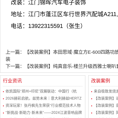
改装：江门锦晖汽车电子装饰
地址：江门市蓬江区车行世界汽配城A211,A
电话：13922315591（张生）
上一篇：【改装案例】本田思域·魔立方E-600四路功放
装
下一篇：【改装案例】纯真音乐-楼兰升级西雅士喇叭
行业资讯
改装案例
依凯国际“郑州+印尼”双展联动：中国行（杭
来自极致发烧友
州）感恩宴圆满举行
2026赫彩启航，兹势未来｜意大利赫兹HERTZ
波站终极音质
【改装案例】
新品发布会暨市场运营规划会议圆满举行
资深玩家！张丹枫先生荣获“行业模范技术人物
自达8升级
【改装案例】
奖”
“新挑战·新助力·新未来”——2024江波音响品牌
级丹拿232
【改装案例】简