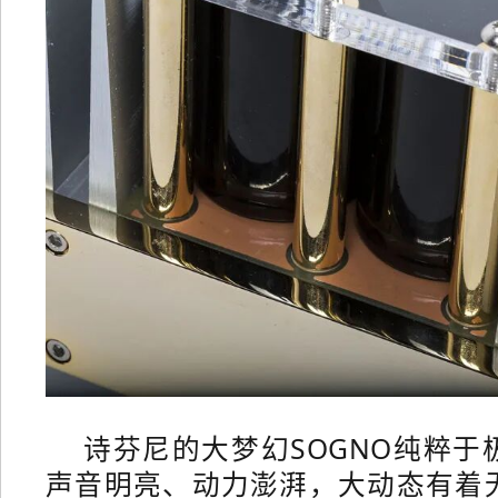
诗芬尼的大梦幻SOGNO纯粹于
声音明亮、动力澎湃，大动态有着