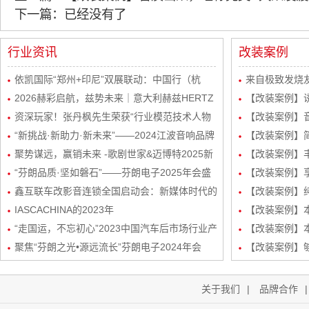
下一篇：已经没有了
行业资讯
改装案例
依凯国际“郑州+印尼”双展联动：中国行（杭
来自极致发烧友
州）感恩宴圆满举行
2026赫彩启航，兹势未来｜意大利赫兹HERTZ
波站终极音质
【改装案例】
新品发布会暨市场运营规划会议圆满举行
资深玩家！张丹枫先生荣获“行业模范技术人物
自达8升级
【改装案例】
奖”
“新挑战·新助力·新未来”——2024江波音响品牌
级丹拿232
【改装案例】简
经销商会议盛大举行！
聚势谋远，赢销未来 -歌剧世家&迈博特2025新
品曼斯特
【改装案例】丰
起势经销商会议圆满成功！
“芬朗品质·坚如磐石”——芬朗电子2025年会盛
路DSP处理器
【改装案例】享
况，共绘汽车音响改装新蓝图
鑫互联车改影音连锁全国启动会：新媒体时代的
三分频
【改装案例】
创新矩阵与玩法
IASCACHINA的2023年
装
【改装案例】本田
“走国运，不忘初心”2023中国汽车后市场行业产
频/6路DSP
【改装案例】本
业生态发展峰会-艾斯卡（IASCA）中国谢福秋
聚焦“芬朗之光•源远流长”芬朗电子2024年会
路DSP处理器
【改装案例】
先生为行业带来新机遇
关于我们
|
品牌合作