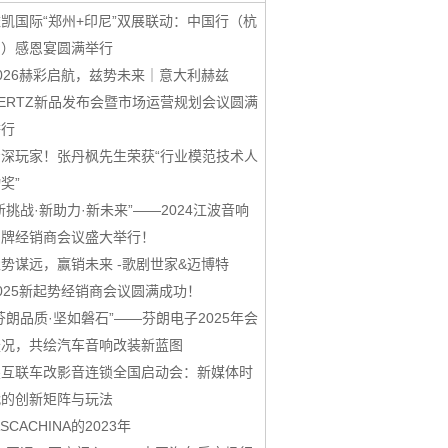
凯国际“郑州+印尼”双展联动：中国行（杭
州）感恩宴圆满举行
026赫彩启航，兹势未来｜意大利赫兹
ERTZ新品发布会暨市场运营规划会议圆满
举行
资深玩家！张丹枫先生荣获“行业模范技术人
奖”
新挑战·新助力·新未来”——2024江波音响
品牌经销商会议盛大举行！
势谋远，赢销未来 -歌剧世家&迈博特
025新起势经销商会议圆满成功！
芬朗品质·坚如磐石”——芬朗电子2025年会
盛况，共绘汽车音响改装新蓝图
鑫互联车改影音连锁全国启动会：新媒体时
代的创新矩阵与玩法
ASCACHINA的2023年