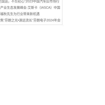
走国运，不忘初心”2023中国汽车后市场行
产业生态发展峰会-艾斯卡（IASCA）中国
谢福秋先生为行业带来新机遇
焦“芬朗之光•源远流长”芬朗电子2024年会