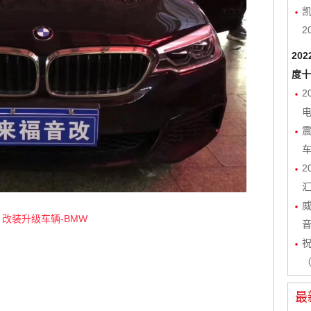
凯
2
20
度十
2
电
2
改装升级车辆-BMW
（
最