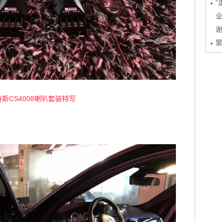
“
业
聚
斯CS4008喇叭套装特写