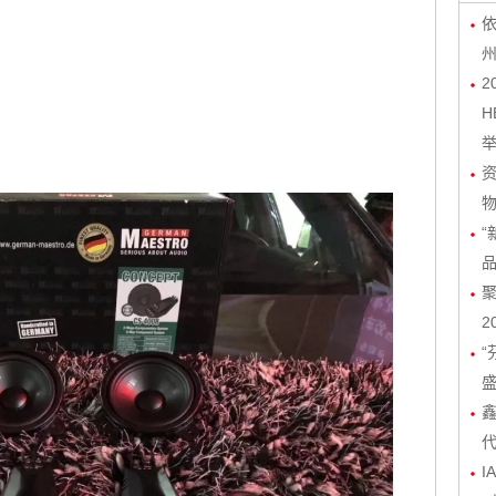
依
2
H
物
“
聚
2
“
I