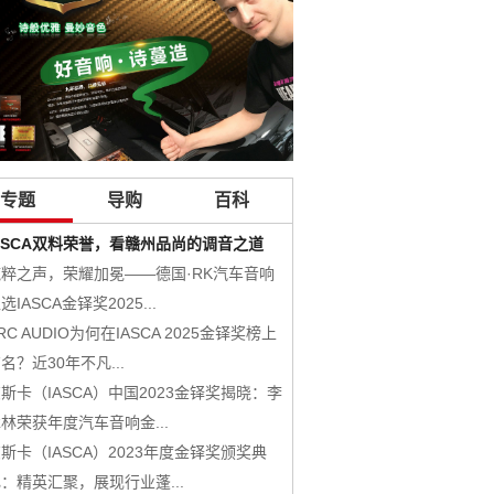
专题
导购
百科
ASCA双料荣誉，看赣州品尚的调音之道
RADIOACTIVE放射系列
纯粹之声，荣耀加冕——德国·RK汽车音响
层次分明的淳美传递，美国西
选IASCA金铎奖2025...
叭套装
RC AUDIO为何在IASCA 2025金铎奖榜上
HYDROGEN氢系列
名？近30年不凡...
URANIUM铀系列
斯卡（IASCA）中国2023金铎奖揭晓：李
美国CDT Audio 产品
林荣获年度汽车音响金...
NUCLEAR原子系列
斯卡（IASCA）2023年度金铎奖颁奖典
PLUTONIUM钸系列
：精英汇聚，展现行业蓬...
DSP-12X 12路车载DSP