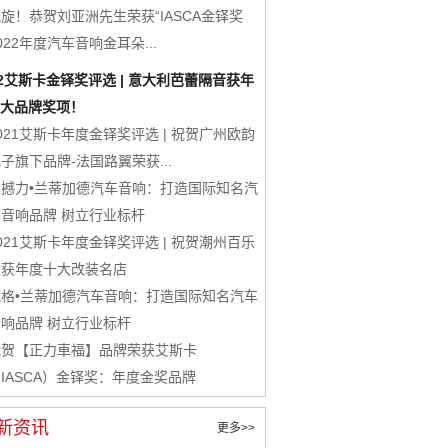
旋！恭贺刘亚洲先生荣获“IASCA金铎奖
022年度汽车音响金耳朵...
22艾斯卡金铎奖评选 | 意大利芭蕾隔音获年
大品牌奖项！
021艾斯卡年度金铎奖评选 | 祝贺广州欧韵
子旗下品牌-法国路翼荣获...
震撼力•兰蒂加德汽车音响：打造国际知名汽
车音响品牌 树立行业标杆
021艾斯卡年度金铎奖评选 | 祝贺潮州百乐
汇获年度十大改装名店
威格•兰蒂加德汽车音响：打造国际知名汽车
音响品牌 树立行业标杆
祝贺【正力車福】品牌荣获艾斯卡
IASCA）金铎奖：年度金奖品牌
新资讯
更多>>