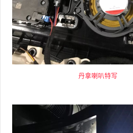
丹拿喇叭特写