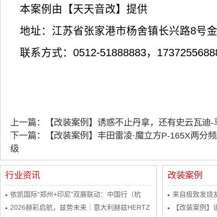
本案例由【天天音改】提供
地址：江苏省张家港市杨舍镇长兴路8号
联系方式：0512-51888883，1737255
上一篇：【改装案例】诱惑不止丹拿，还有史云瓦迪-
下一篇：【改装案例】丰田雷凌·魔立方P-165X两分频
级
行业资讯
改装案例
依凯国际“郑州+印尼”双展联动：中国行（杭
来自极致发烧友
州）感恩宴圆满举行
2026赫彩启航，兹势未来｜意大利赫兹HERTZ
波站终极音质
【改装案例】