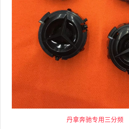
丹拿奔驰专用三分频