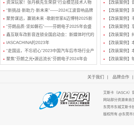
新品发布会暨市场运营规划会议圆满举行
资深玩家！张丹枫先生荣获“行业模范技术人物
自达8升级
【改装案例】
奖”
“新挑战·新助力·新未来”——2024江波音响品牌
级丹拿232
【改装案例】简
经销商会议盛大举行！
聚势谋远，赢销未来 -歌剧世家&迈博特2025新
品曼斯特
【改装案例】丰
起势经销商会议圆满成功！
“芬朗品质·坚如磐石”——芬朗电子2025年会盛
路DSP处理器
【改装案例】享
况，共绘汽车音响改装新蓝图
鑫互联车改影音连锁全国启动会：新媒体时代的
三分频
【改装案例】
创新矩阵与玩法
IASCACHINA的2023年
装
【改装案例】本田
“走国运，不忘初心”2023中国汽车后市场行业产
频/6路DSP
【改装案例】本
业生态发展峰会-艾斯卡（IASCA）中国谢福秋
聚焦“芬朗之光•源远流长”芬朗电子2024年会
路DSP处理器
【改装案例】
先生为行业带来新机遇
关于我们
|
品牌合作
艾斯卡（IASCA
网站部分资源来自
东莞市东城艾斯卡
版权所有 @东莞