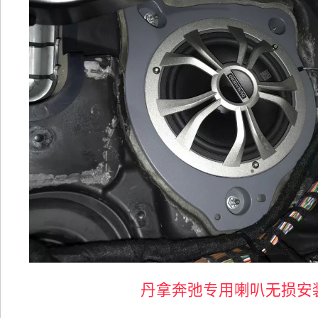
丹拿奔弛专用喇叭无损安