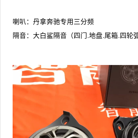
喇叭：丹拿奔驰专用三分频
隔音：大白鲨隔音（四门.地盘.尾箱.四轮