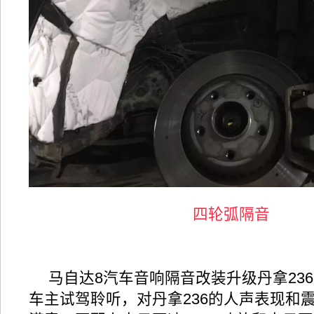
四轮弧隔音
马自达8汽车音响隔音改装升级丹拿23
车主试驾聆听，对丹拿236的人声表现和