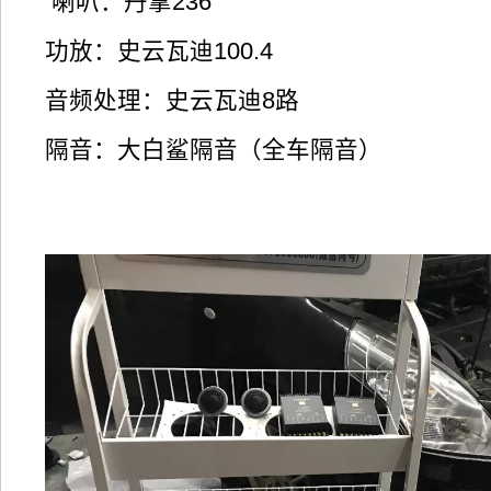
喇叭：丹拿236
功放：史云瓦迪100.4
音频处理：史云瓦迪8路
隔音：大白鲨隔音（全车隔音）