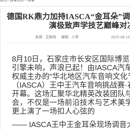
首页
>
赛事培训
>
赛事
德国RK鼎力加持IASCA“金耳朵
演极致声学技艺巅峰对
来源：互联网 编辑：小李
2025-08-
8月10日，石家庄市长安区国际博
引擎未响，声浪已起！由IASCA汽
权威主办的“华北地区汽车音响文化
（IASCA）王中王汽车音响挑战赛·
开幕。这场汇聚华北精英改装团队
会，不仅是一场前沿技术与艺术美
更上演了一场扣人心弦的
—— IASCA王中王金耳朵现场调音