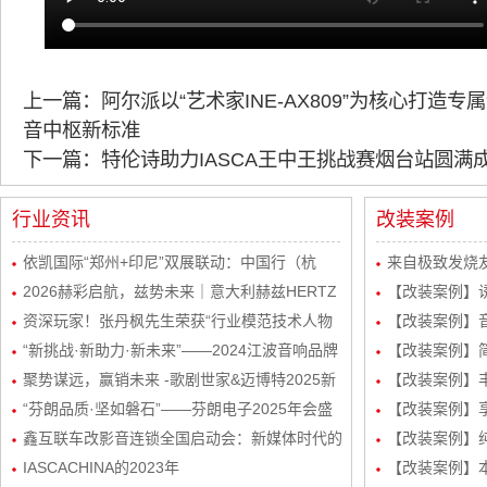
上一篇：阿尔派以“艺术家INE-AX809”为核心打造
音中枢新标准
下一篇：特伦诗助力IASCA王中王挑战赛烟台站圆满
行业资讯
改装案例
依凯国际“郑州+印尼”双展联动：中国行（杭
来自极致发烧友
州）感恩宴圆满举行
2026赫彩启航，兹势未来｜意大利赫兹HERTZ
波站终极音质
【改装案例】
新品发布会暨市场运营规划会议圆满举行
资深玩家！张丹枫先生荣获“行业模范技术人物
自达8升级
【改装案例】
奖”
“新挑战·新助力·新未来”——2024江波音响品牌
级丹拿232
【改装案例】简
经销商会议盛大举行！
聚势谋远，赢销未来 -歌剧世家&迈博特2025新
品曼斯特
【改装案例】丰
起势经销商会议圆满成功！
“芬朗品质·坚如磐石”——芬朗电子2025年会盛
路DSP处理器
【改装案例】享
况，共绘汽车音响改装新蓝图
鑫互联车改影音连锁全国启动会：新媒体时代的
三分频
【改装案例】
创新矩阵与玩法
IASCACHINA的2023年
装
【改装案例】本田