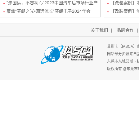
“走国运，不忘初心”2023中国汽车后市场行业产
频/6路DSP
【改装案例】本
业生态发展峰会-艾斯卡（IASCA）中国谢福秋
聚焦“芬朗之光•源远流长”芬朗电子2024年会
路DSP处理器
【改装案例】
先生为行业带来新机遇
关于我们
|
品牌合作
艾斯卡（IASCA
网站部分资源来自
东莞市东城艾斯卡
版权所有 @东莞