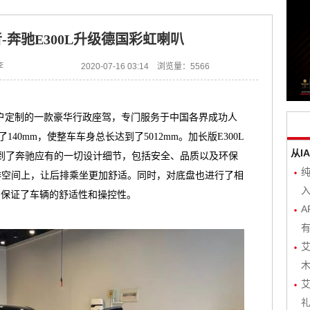
-奔驰E300L升级德国彩虹喇叭
李
2020-07-16 03:14 浏览量：5566
用户定制的一款豪华行政座驾，专门服务于中国各界成功人
140mm，使整车车身总长达到了5012mm。加长版E300L
从I
到了奔驰应有的一切设计细节，包括安全、品质以及环保
后排空间上，让后排乘坐更加舒适。同时，对底盘也进行了相
入
，保证了车辆的舒适性和操控性。
A
有
艾
木
艾
礼