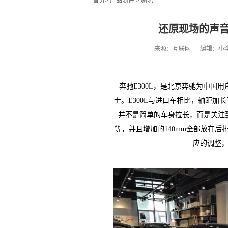
首页
>
产品测评
>
喇叭
还原现场的声音
来源：互联网 编辑：小
奔驰E300L，是北京奔驰为中国
士。E300L与进口车相比，轴距加长了
并不是简单的车身拉长，而是关注
等，并且增加的140mm全部放在
应的调整