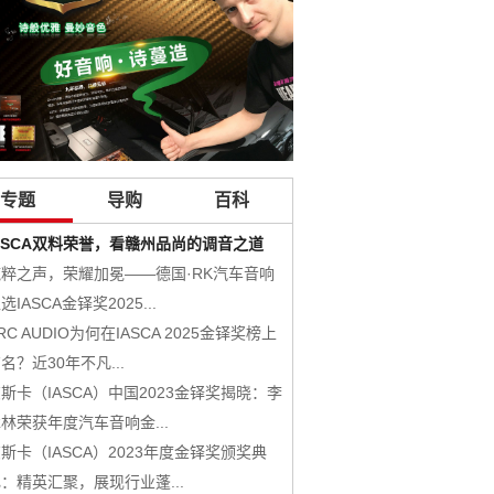
专题
导购
百科
ASCA双料荣誉，看赣州品尚的调音之道
RADIOACTIVE放射系列
纯粹之声，荣耀加冕——德国·RK汽车音响
层次分明的淳美传递，美国西
选IASCA金铎奖2025...
叭套装
RC AUDIO为何在IASCA 2025金铎奖榜上
HYDROGEN氢系列
名？近30年不凡...
URANIUM铀系列
斯卡（IASCA）中国2023金铎奖揭晓：李
美国CDT Audio 产品
林荣获年度汽车音响金...
NUCLEAR原子系列
斯卡（IASCA）2023年度金铎奖颁奖典
PLUTONIUM钸系列
：精英汇聚，展现行业蓬...
DSP-12X 12路车载DSP