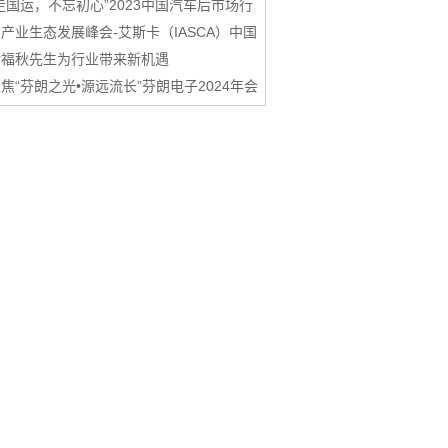
走国运，不忘初心”2023中国汽车后市场行
产业生态发展峰会-艾斯卡（IASCA）中国
谢福秋先生为行业带来新机遇
焦“芬朗之光•源远流长”芬朗电子2024年会