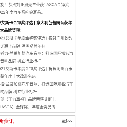
旋！恭贺刘亚洲先生荣获“IASCA金铎奖
022年度汽车音响金耳朵...
22艾斯卡金铎奖评选 | 意大利芭蕾隔音获年
大品牌奖项！
021艾斯卡年度金铎奖评选 | 祝贺广州欧韵
子旗下品牌-法国路翼荣获...
震撼力•兰蒂加德汽车音响：打造国际知名汽
车音响品牌 树立行业标杆
021艾斯卡年度金铎奖评选 | 祝贺潮州百乐
汇获年度十大改装名店
威格•兰蒂加德汽车音响：打造国际知名汽车
音响品牌 树立行业标杆
祝贺【正力車福】品牌荣获艾斯卡
IASCA）金铎奖：年度金奖品牌
新资讯
更多>>