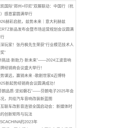
凯国际“郑州+印尼”双展联动：中国行（杭
州）感恩宴圆满举行
026赫彩启航，兹势未来｜意大利赫兹
ERTZ新品发布会暨市场运营规划会议圆满
举行
资深玩家！张丹枫先生荣获“行业模范技术人
奖”
新挑战·新助力·新未来”——2024江波音响
品牌经销商会议盛大举行！
势谋远，赢销未来 -歌剧世家&迈博特
025新起势经销商会议圆满成功！
芬朗品质·坚如磐石”——芬朗电子2025年会
盛况，共绘汽车音响改装新蓝图
鑫互联车改影音连锁全国启动会：新媒体时
代的创新矩阵与玩法
ASCACHINA的2023年