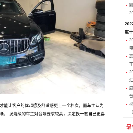
凯
2
20
度十
2
电
2
才能让客户的优越感及舒适感更上一个档次，而车主认为
（
晰， 发烧级的车主对音响要求较高，决定换一套自己更喜
最