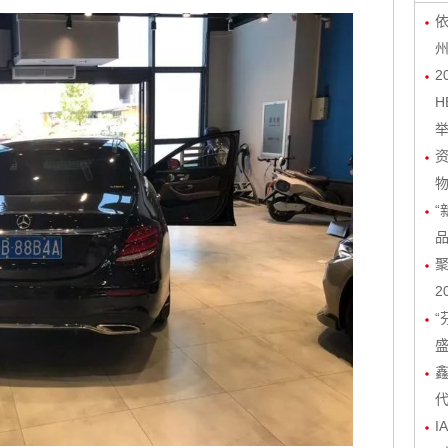
依
2
H
物
“
聚
2
“
I