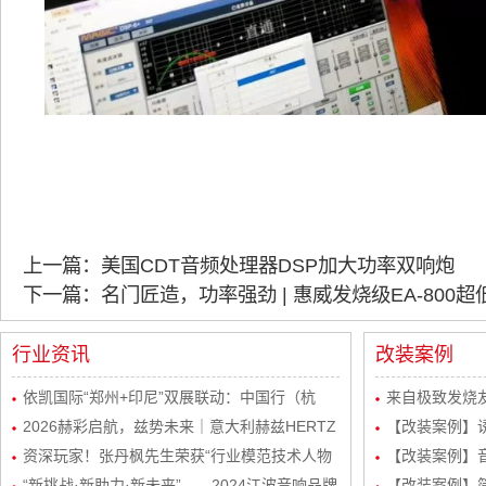
上一篇：美国CDT音频处理器DSP加大功率双响炮
下一篇：名门匠造，功率强劲 | 惠威发烧级EA-800
行业资讯
改装案例
依凯国际“郑州+印尼”双展联动：中国行（杭
来自极致发烧友
州）感恩宴圆满举行
2026赫彩启航，兹势未来｜意大利赫兹HERTZ
波站终极音质
【改装案例】
新品发布会暨市场运营规划会议圆满举行
资深玩家！张丹枫先生荣获“行业模范技术人物
自达8升级
【改装案例】
奖”
“新挑战·新助力·新未来”——2024江波音响品牌
级丹拿232
【改装案例】简