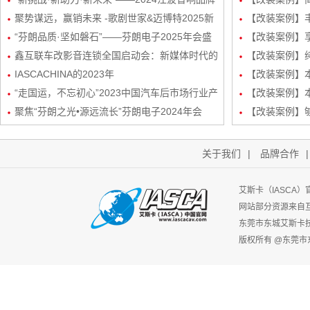
经销商会议盛大举行！
聚势谋远，赢销未来 -歌剧世家&迈博特2025新
品曼斯特
【改装案例】丰
起势经销商会议圆满成功！
“芬朗品质·坚如磐石”——芬朗电子2025年会盛
路DSP处理器
【改装案例】享
况，共绘汽车音响改装新蓝图
鑫互联车改影音连锁全国启动会：新媒体时代的
三分频
【改装案例】
创新矩阵与玩法
IASCACHINA的2023年
装
【改装案例】本田
“走国运，不忘初心”2023中国汽车后市场行业产
频/6路DSP
【改装案例】本
业生态发展峰会-艾斯卡（IASCA）中国谢福秋
聚焦“芬朗之光•源远流长”芬朗电子2024年会
路DSP处理器
【改装案例】
先生为行业带来新机遇
关于我们
|
品牌合作
艾斯卡（IASCA
网站部分资源来自
东莞市东城艾斯卡
版权所有 @东莞