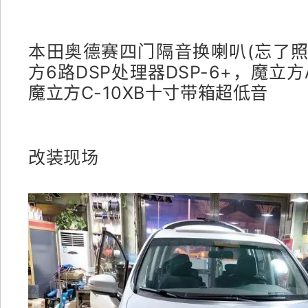
本田奥德赛四门隔音换喇叭(忘了照
方6路DSP处理器DSP-6+，魔立方
魔立方C-10XB十寸带箱超低音
改装现场