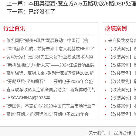
上一篇：本田奥德赛·魔立方A-5五路功放/6路DSP处
下一篇：已经没有了
行业资讯
改装案例
依凯国际“郑州+印尼”双展联动：中国行（杭
来自极致发烧友
州）感恩宴圆满举行
2026赫彩启航，兹势未来｜意大利赫兹HERTZ
波站终极音质
【改装案例】
新品发布会暨市场运营规划会议圆满举行
资深玩家！张丹枫先生荣获“行业模范技术人物
自达8升级
【改装案例】
奖”
“新挑战·新助力·新未来”——2024江波音响品牌
级丹拿232
【改装案例】简
经销商会议盛大举行！
聚势谋远，赢销未来 -歌剧世家&迈博特2025新
品曼斯特
【改装案例】丰
起势经销商会议圆满成功！
“芬朗品质·坚如磐石”——芬朗电子2025年会盛
路DSP处理器
【改装案例】享
况，共绘汽车音响改装新蓝图
鑫互联车改影音连锁全国启动会：新媒体时代的
三分频
【改装案例】
创新矩阵与玩法
IASCACHINA的2023年
装
【改装案例】本田
“走国运，不忘初心”2023中国汽车后市场行业产
频/6路DSP
【改装案例】本
业生态发展峰会-艾斯卡（IASCA）中国谢福秋
聚焦“芬朗之光•源远流长”芬朗电子2024年会
路DSP处理器
【改装案例】
先生为行业带来新机遇
关于我们
|
品牌合作