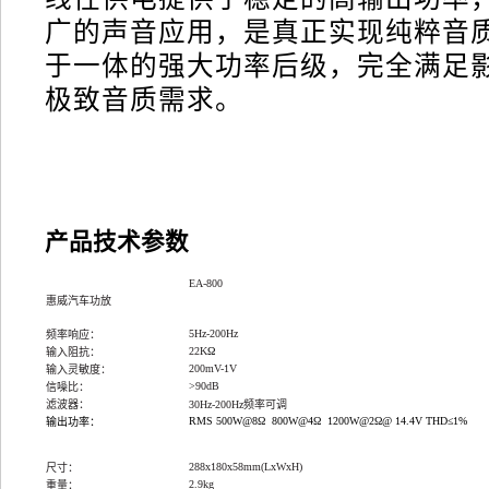
广的声音应用，是真正实现纯粹音
于一体的强大功率后级，完全满足
极致音质需求。
产品技术参数
EA-800
惠威汽车功放
5Hz-200Hz
频率响应：
22K
Ω
输入阻抗：
200mV-1V
输入灵敏度：
>90dB
信噪比：
滤波器：
30Hz-200Hz频率可调
RMS 500W@8Ω 800W@4Ω 1200W@2Ω
@ 14.4V THD≤1%
输出功率：
288x180x58mm(LxWxH)
尺寸：
2.9kg
重量：