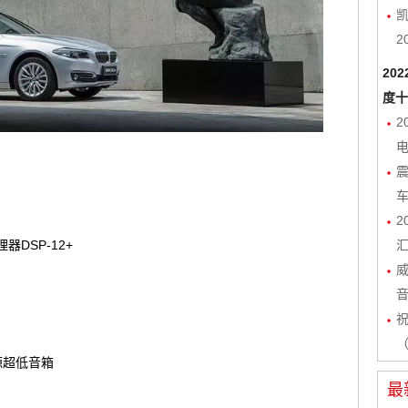
凯
2
20
度十
2
电
2
器DSP-12+
（
源超低音箱
最