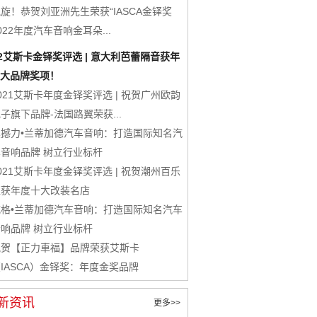
旋！恭贺刘亚洲先生荣获“IASCA金铎奖
022年度汽车音响金耳朵...
22艾斯卡金铎奖评选 | 意大利芭蕾隔音获年
大品牌奖项！
021艾斯卡年度金铎奖评选 | 祝贺广州欧韵
子旗下品牌-法国路翼荣获...
震撼力•兰蒂加德汽车音响：打造国际知名汽
车音响品牌 树立行业标杆
021艾斯卡年度金铎奖评选 | 祝贺潮州百乐
汇获年度十大改装名店
威格•兰蒂加德汽车音响：打造国际知名汽车
音响品牌 树立行业标杆
祝贺【正力車福】品牌荣获艾斯卡
IASCA）金铎奖：年度金奖品牌
新资讯
更多>>