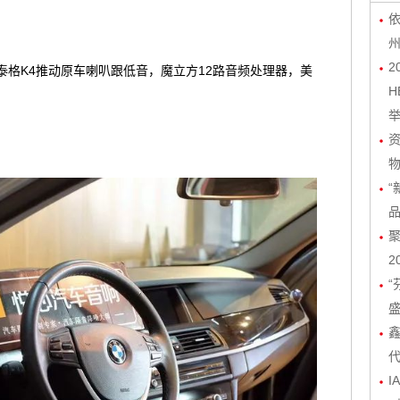
依
2
泰格K4推动原车喇叭跟低音，魔立方12路音频处理器，美
H
物
“
聚
2
“
I