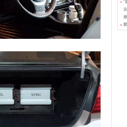
“
业
聚