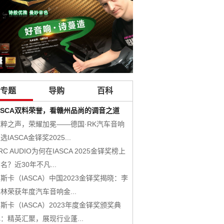
专题
导购
百科
ASCA双料荣誉，看赣州品尚的调音之道
RADIOACTIVE放射系列
纯粹之声，荣耀加冕——德国·RK汽车音响
层次分明的淳美传递，美国西
选IASCA金铎奖2025...
叭套装
RC AUDIO为何在IASCA 2025金铎奖榜上
HYDROGEN氢系列
名？近30年不凡...
URANIUM铀系列
斯卡（IASCA）中国2023金铎奖揭晓：李
美国CDT Audio 产品
林荣获年度汽车音响金...
NUCLEAR原子系列
斯卡（IASCA）2023年度金铎奖颁奖典
PLUTONIUM钸系列
：精英汇聚，展现行业蓬...
DSP-12X 12路车载DSP