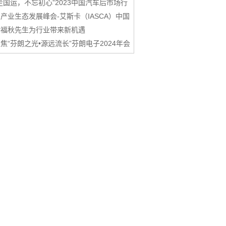
走国运，不忘初心”2023中国汽车后市场行
产业生态发展峰会-艾斯卡（IASCA）中国
谢福秋先生为行业带来新机遇
焦“芬朗之光•源远流长”芬朗电子2024年会