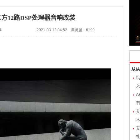
立方12路DSP处理器音响改装
李
2021-03-13 04:52 浏览量：6199
从I
入
A
有
艾
木
艾
礼