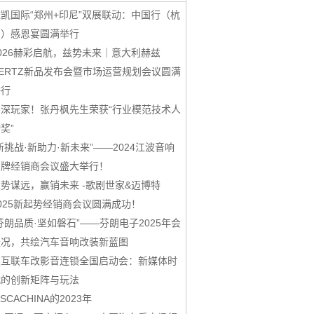
凯国际“郑州+印尼”双展联动：中国行（杭
州）感恩宴圆满举行
026赫彩启航，兹势未来｜意大利赫兹
ERTZ新品发布会暨市场运营规划会议圆满
举行
资深玩家！张丹枫先生荣获“行业模范技术人
奖”
新挑战·新助力·新未来”——2024江波音响
品牌经销商会议盛大举行！
势谋远，赢销未来 -歌剧世家&迈博特
025新起势经销商会议圆满成功！
芬朗品质·坚如磐石”——芬朗电子2025年会
盛况，共绘汽车音响改装新蓝图
鑫互联车改影音连锁全国启动会：新媒体时
代的创新矩阵与玩法
ASCACHINA的2023年